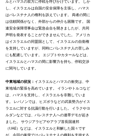
ルとハマスの双方に停戦を呼びかけています。 しか
し、イスラエルは自国の安全保障を主張し、ハマス
はパレスチナ人の権利を訴えています。 両者の間に
は信頼関係がなく、外部からの仲介も困難です。 国
連安全保障理事会は緊急会合を開きましたが、共同
声明を発表することができませんでした。 アメリカ
はイスラエルの同盟国として、イスラエルの自衛権
を支持していますが、同時にパレスチナ人の苦しみ
にも配慮しています。 エジプトやカタールなどは、
イスラエルとハマスの間に影響力を持ち、停戦交渉
に関与しています。
中東地域の状況：
イスラエルとハマスの衝突は、中
東地域の緊張を高めています。 イランやトルコなど
は、ハマスを支持し、イスラエルを非難していま
す。 レバノンでは、ヒズボラなどの武装勢力がイス
ラエルに対する抗議行動を行いました。 イラクやヨ
ルダンなどでは、パレスチナ人への連帯デモが起き
ました。 サウジアラビアやアラブ首長国連邦
（UAE）などは、イスラエルと和解した国々です
が、今回の衝突ではパレスチナ人の権利を支持する