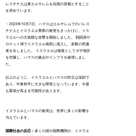
レスチナ人は東エルサレムを自国の首都とすること
を求めています。
・2023年10月7日、ハマスはエルサレムでのパレス
チナ人とイスラエル警察の衝突をきっかけに、イス
ラエルへの大規模な攻撃を開始しました。 戦闘員や
ロケット弾でイスラエル南部に侵入し、多数の死傷
者を出しました。 イスラエルは報復としてガザ地区
を空爆し、ハマスの拠点やインフラを破壊しまし
た。
以上のように、イスラエルとハマスの対立は深刻で
あり、中東和平に大きな障害となっています。今後
も緊張が高まる可能性があります。
イスラエルとハマスの衝突は、世界に多くの影響を
与えています。 
国際社会の反応：
多くの国や国際機関が、イスラエ