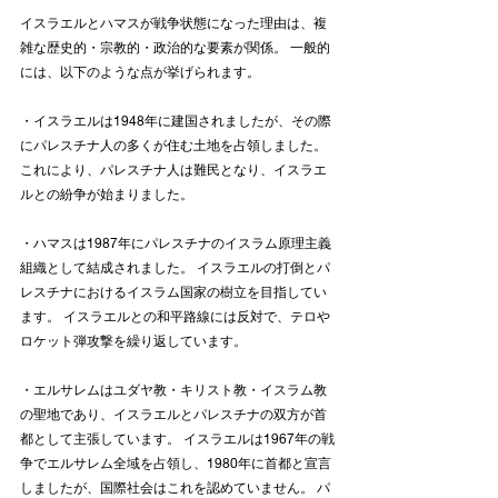
イスラエルとハマスが戦争状態になった理由は、複
雑な歴史的・宗教的・政治的な要素が関係。 一般的
には、以下のような点が挙げられます。
・イスラエルは1948年に建国されましたが、その際
にパレスチナ人の多くが住む土地を占領しました。 
これにより、パレスチナ人は難民となり、イスラエ
ルとの紛争が始まりました。
・ハマスは1987年にパレスチナのイスラム原理主義
組織として結成されました。 イスラエルの打倒とパ
レスチナにおけるイスラム国家の樹立を目指してい
ます。 イスラエルとの和平路線には反対で、テロや
ロケット弾攻撃を繰り返しています。
・エルサレムはユダヤ教・キリスト教・イスラム教
の聖地であり、イスラエルとパレスチナの双方が首
都として主張しています。 イスラエルは1967年の戦
争でエルサレム全域を占領し、1980年に首都と宣言
しましたが、国際社会はこれを認めていません。 パ