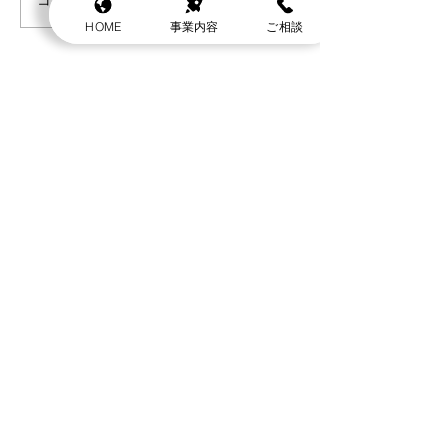
HOME
事業内容
ご相談
​らいと証券アドバイザーズ株式会社
【福岡本店】
〒810-0005
福岡県福岡市中央区清川2丁目-13-34 プレミアージュ天神南6F
TEL
092-600-1507
【大阪オフィス】
〒532-0011
大阪市淀川区西中島6-5-4ｻﾑﾃｨﾌｪｲﾑ新大阪Ⅱ号館2101号室
TEL
06-4400-7679
金融商品仲介業 | 福岡財務支局長（金仲）第127号
​
保険代理店業
【所属金融商品取引業者等】
フィリップ証券株式会社
​関東
財務局長（金商）第127号
金融商品取引業
大起証券株式会社
局長（金商）第195号
金融商品取引業 東海財務