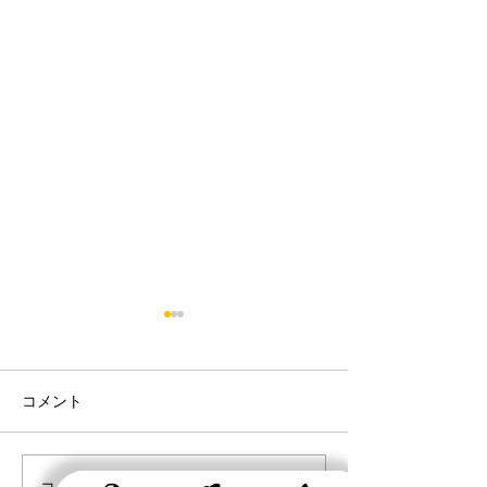
コメント
DeepSeekについて
半導体規制強化
コメントを追加…