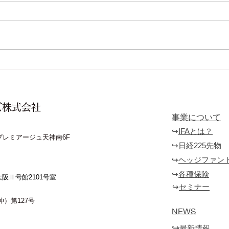
１２
掉尾の一振（とうびのいっし
ん）
ズ株式会社
事業について
↪︎
​IFAとは？
 プレミアージュ天神南6F
​↪︎
日経225先物
↪︎
ヘッジファン
↪︎
各種保険
新大阪Ⅱ号館2101号室
​↪︎
セミナー
仲）第127号
​
NEWS
↪︎
最新情報