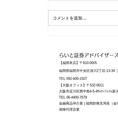
コメントを追加…
海外投資家が国内市場に与え
る影響
​らいと証券アドバイザー
【福岡本店】
〒810-0005
福岡県福岡市中央区清川2丁目-13-34
TEL 092-600-1507
【大阪オフィス】
〒532-0011
大阪市淀川区西中島6-5-4ｻﾑﾃｨﾌｪｲﾑ
TEL 06-4400-7679
金融商品仲介業 | 福岡財務支局長（金
保険代理店業