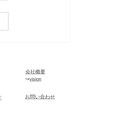
月の市場の特徴
会社概要​
↪︎​
vision
お問い合わせ
ド