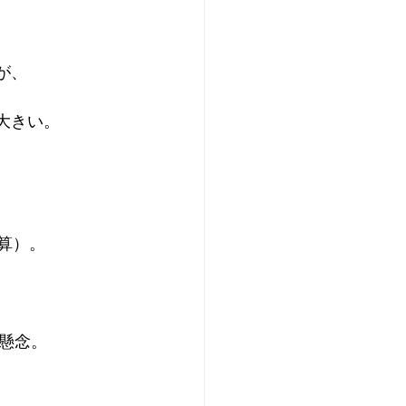
が、
大きい。
試算）。
ン懸念。