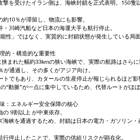
の攻撃を受けたイラン側は、海峡封鎖を正式表明。150隻
の約10％が滞留し、物流にも影響。
三井・川崎汽船など日本の海運大手も航行停止。
可能性」ではなく、実質的に封鎖状態が発生している局
地理的・構造的な重要性
に挟まれた幅約33kmの狭い海峡で、実際の航路はさらに
20％が通過し、その多くがアジア向け。
要ルートでもあり、カタールの生産停止が報じられるほど
ーの“動脈”が一点に集中しているため、代替ルートがほ
の意味：エネルギー安全保障の核心
油の 9割以上 が中東依存。
ムズ海峡を通過するため、封鎖は日本の電力・ガソリン・
が航行停止したことで、実際の供給リスクが顕在化。