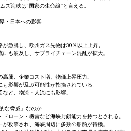
ルムズ海峡は“国家の生命線”と言える。
世界・日本への影響
価格が急騰し、欧州ガス先物は30％以上上昇。
物流にも波及し、サプライチェーン混乱が拡大。
代の高騰、企業コスト増、物価上昇圧力。
済にも影響が及ぶ可能性が指摘されている。
迂回など、物流・人流にも影響。
実的な脅威」なのか
ル・ドローン・機雷など海峡封鎖能力を持つとされる。
カーが攻撃され、海峡周辺に多数の船舶が待機。