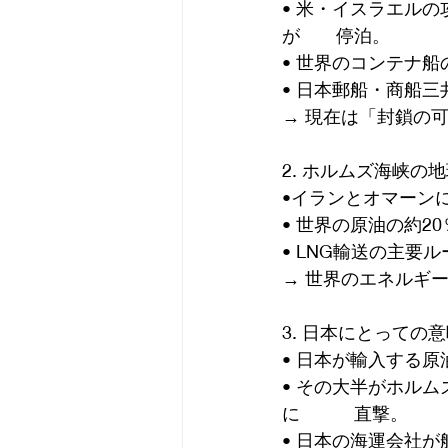
• 米・イスラエル
が　　停泊。
• 世界のコンテナ船
• 日本郵船・商船
→ 現在は「封鎖の
2. ホルムズ海峡の
•イランとオマーン
• 世界の原油の約
• LNG輸送の主
→ 世界のエネルギ
3. 日本にとって
• 日本が輸入する原
• その大半がホル
に　　　直撃。
• 日本の海運会社