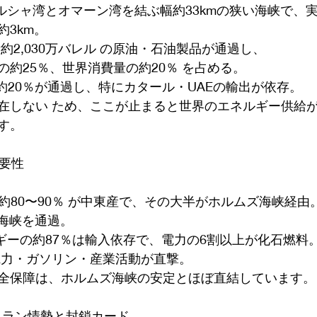
ペルシャ湾とオマーン湾を結ぶ幅約33kmの狭い海峡で、
3km。
日量約2,030万バレル の原油・石油製品が通過し、
約25％、世界消費量の約20％ を占める。
の約20％が通過し、特にカタール・UAEの輸出が依存。
在しない ため、ここが止まると世界のエネルギー供給
す。
重要性
 約80〜90％ が中東産で、その大半がホルムズ海峡経由
同海峡を通過。
ルギーの約87％は輸入依存で、電力の6割以上が化石燃料
電力・ガソリン・産業活動が直撃。
全保障は、ホルムズ海峡の安定とほぼ直結しています。
：イラン情勢と封鎖カード