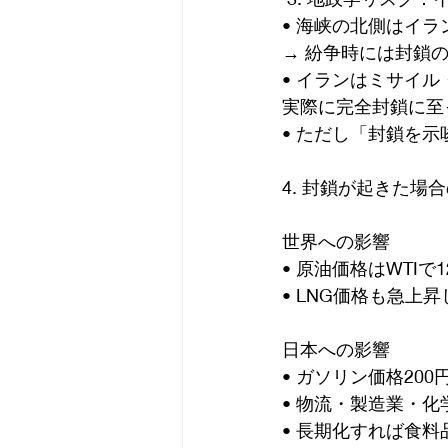
• 海峡の北側はイ
→ 紛争時には封鎖
• イランはミサイ
実際に完全封鎖に至
• ただし「封鎖を
4. 封鎖が起きた場
世界への影響
• 原油価格はWTI
• LNG価格も急上
日本への影響
• ガソリン価格20
• 物流・製造業・
• 長期化すれば食