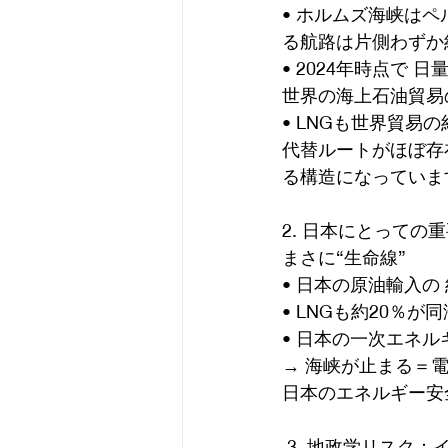
• ホルムズ海峡は
る航路は片側わずか約
• 2024年時点で 
世界の海上石油貿易の
• LNGも世界貿易
代替ルートがほぼ存
る構造になっていま
2. 日本にとっての
まさに“生命線”
• 日本の原油輸入の
• LNGも約20％が
• 日本の一次エネ
→ 海峡が止まる＝
日本のエネルギー安
 3. 地政学リスク