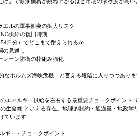
るだけ」で原油価格が跳ね上がるほど市場の依存度が高い
スラエルの軍事衝突の拡大リスク
のLNG供給の復旧時期
254日分）でどこまで耐えられるか
開の見通し
シーレーン防衛の枠組み強化
的なホルムズ海峡危機」と言える段階に入りつつありま
界のエネルギー供給を左右する最重要チョークポイント 
ーの生命線 といえる存在。地理的制約・通過量・地政学
けています。
ネルギー・チョークポイント