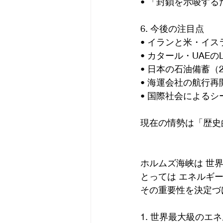
• 「封鎖を示唆す
6. 今後の注目点
• イランと米・イ
• カタール・UAE
• 日本の石油備蓄（
• 海運会社の航行再
• 国際社会による
現在の情勢は「歴史
ホルムズ海峡は 世
とっては エネルギ
その重要性を決定づ
1. 世界最大級のエ