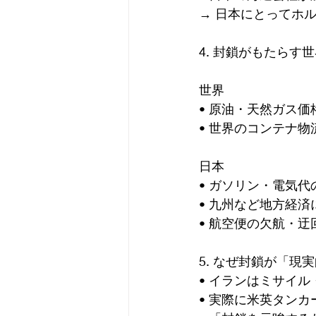
→ 日本にとってホ
4. 封鎖がもたらす
世界
• 原油・天然ガス
• 世界のコンテナ
日本
• ガソリン・電気
• 九州など地方経
• 航空便の欠航・
5. なぜ封鎖が「現
• イランはミサイ
• 実際に米英タン