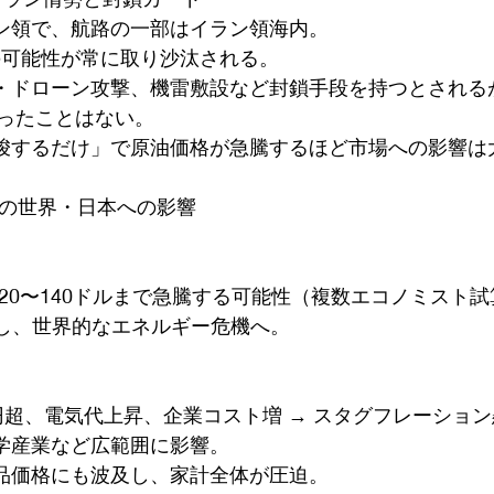
ラン領で、航路の一部はイラン領海内。
の可能性が常に取り沙汰される。
ル・ドローン攻撃、機雷敷設など封鎖手段を持つとされる
ったことはない。
示唆するだけ」で原油価格が急騰するほど市場への影響は
合の世界・日本への影響
で120〜140ドルまで急騰する可能性（複数エコノミスト
昇し、世界的なエネルギー危機へ。
0円超、電気代上昇、企業コスト増 → スタグフレーショ
化学産業など広範囲に影響。
料品価格にも波及し、家計全体が圧迫。