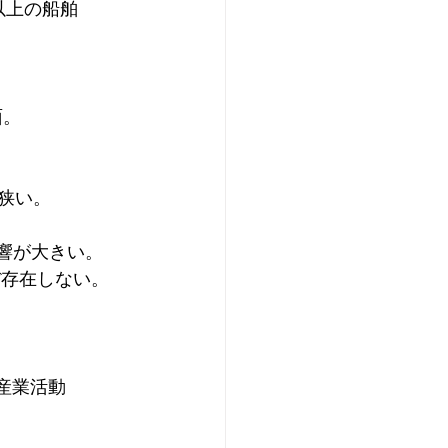
以上の船舶
面。
狭い。
影響が大きい。
ぼ存在しない。
産業活動