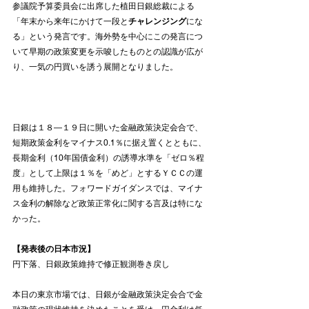
参議院予算委員会に出席した植田日銀総裁による
「年末から来年にかけて一段と
チャレンジング
にな
る」という発言です。海外勢を中心にこの発言につ
いて早期の政策変更を示唆したものとの認識が広が
り、一気の円買いを誘う展開となりました。
日銀は１８―１９日に開いた金融政策決定会合で、
短期政策金利をマイナス0.1％に据え置くとともに、
長期金利（10年国債金利）の誘導水準を「ゼロ％程
度」として上限は１％を「めど」とするＹＣＣの運
用も維持した。フォワードガイダンスでは、マイナ
ス金利の解除など政策正常化に関する言及は特にな
かった。
【発表後の日本市況】
円下落、日銀政策維持で修正観測巻き戻し
本日の東京市場では、日銀が金融政策決定会合で金