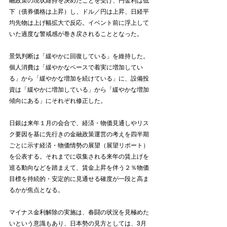
融政策の現状維持を決めたことを受け、円金利は低
下（債券価格は上昇）し、ドル／円は上昇、日経平
均先物は上げ幅拡大で反応。イベント前に浮上して
いた過度な警戒感が巻き戻されることとなった。
景気判断は「緩やかに回復している」を維持した。
個人消費は「緩やかなペースで着実に増加してい
る」から「緩やかな増加を続けている」に、設備投
資は「緩やかに増加している」から「緩やかな増加
傾向にある」にそれぞれ修正した。
日銀は来年１月の会合で、経済・物価見通しやリス
ク要因を基に先行きの金融政策運営の考えを四半期
ごとに示す経済・物価情勢の展望（展望リポート）
を公表する。それまでに収集される来年の賃上げを
巡る動向などを踏まえて、賃金上昇を伴う２％物価
目標を持続的・安定的に見通せる確度が一段と高ま
るかが焦点となる。
マイナス金利解除の実施は、春闘の状況を見極めた
いという意識もあり、日本勢の見方としては、3月