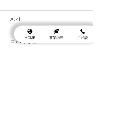
コメント
HOME
事業内容
ご相談
米国株の決算スケジュー
2026年は時価
コメントを追加…
ル
頻繁に入れ替わ
​らいと証券アドバイザーズ株式会社
【福岡本店】
〒810-0005
福岡県福岡市中央区清川2丁目-13-34 プレミアージュ天神南6F
TEL
092-600-1507
【大阪オフィス】
〒532-0011
大阪市淀川区西中島6-5-4ｻﾑﾃｨﾌｪｲﾑ新大阪Ⅱ号館2101号室
TEL
06-4400-7679
金融商品仲介業 | 福岡財務支局長（金仲）第127号
​
保険代理店業