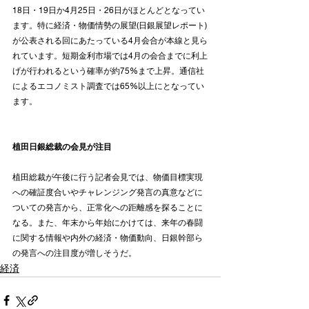
18日・19日か4月25日・26日がほとんどとなってい
ます。特に経済・物価情勢の展望(日銀展望レポート)
が公表される回にあたっている4月会合が本線と見ら
れています。短期金利市場では4月の会合までに利上
げが行われるという確率が約75%まで上昇。通信社
によるエコノミスト調査では65%以上にとなってい
ます。
植田日銀総裁の会見が注目
植田総裁が午後に行う記者会見では、物価目標実現
への確証度合いやチャレンジング発言の真意などに
ついての発言から、正常化への距離感を探ることに
なる。また、年末から年始にかけては、来年の春闘
に関する情報や内外の経済・物価動向、日銀幹部ら
の発言への注目度が増しそうだ。
経済