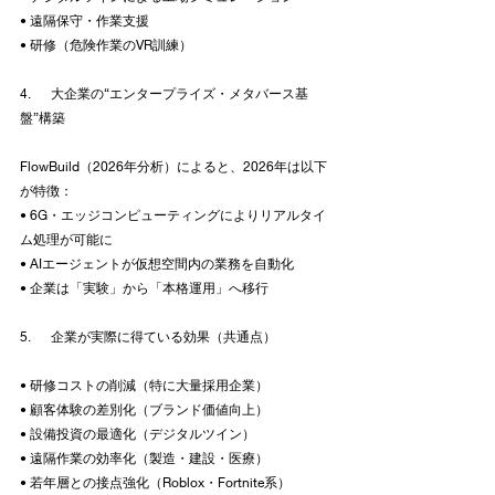
• 遠隔保守・作業支援
• 研修（危険作業のVR訓練）
4.      大企業の“エンタープライズ・メタバース基
盤”構築
FlowBuild（2026年分析）によると、2026年は以下
が特徴：
• 6G・エッジコンピューティングによりリアルタイ
ム処理が可能に
• AIエージェントが仮想空間内の業務を自動化
• 企業は「実験」から「本格運用」へ移行
5.      企業が実際に得ている効果（共通点）
• 研修コストの削減（特に大量採用企業）
• 顧客体験の差別化（ブランド価値向上）
• 設備投資の最適化（デジタルツイン）
• 遠隔作業の効率化（製造・建設・医療）
• 若年層との接点強化（Roblox・Fortnite系）