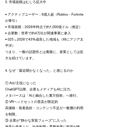
3. 市場規模はむしろ拡大中
• アクティブユーザー：6億人超（Roblox・Fortnite
が牽引）
• 市場規模：2026年時点で約1,000億ドル（推定）
• 企業数：世界で約4万社が関連事業に参入
• 025→2026で43%成長した地域も（特にアジア太
平洋）
つまり、一般の話題性とは裏腹に、産業としては拡
大を続けています。
4. なぜ「最近聞かなくなった」と感じるのか
① AIが主役になった
ChatGPT以降、企業もメディアもAIに注力。
メタバースは「AIと融合した裏方技術」へ移行。
② VRヘッドセットの普及が限定的
高価格・装着負担・コンテンツ不足が一般層の利用
を制限。
③ 企業が“静かな実装フェーズ”に入った
派手な発表より、社内利用・業務改善に投資が移