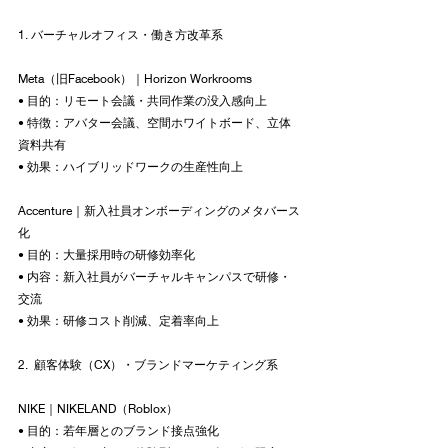
1. バーチャルオフィス・働き方改革系
Meta（旧Facebook）｜Horizon Workrooms
• 目的：リモート会議・共同作業の没入感向上
• 特徴：アバター会議、空間ホワイトボード、立体
資料共有
• 効果：ハイブリッドワークの生産性向上
Accenture｜新入社員オンボーディングのメタバース
化
• 目的：大量採用時の研修効率化
• 内容：新入社員がバーチャルキャンパスで研修・
交流
• 効果：研修コスト削減、定着率向上
2.  顧客体験（CX）・ブランドマーケティング系
NIKE｜NIKELAND（Roblox）
• 目的：若年層とのブランド接点強化