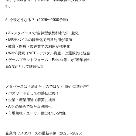
行。
5. 今後どうなる？（2026〜2030予測）
• AI×メタバースで“自律型仮想都市”が一般化
• MRデバイスの軽量化で日常利用が増加
• 教育・医療・製造業での利用が標準化
• Web3要素（NFT・デジタル資産）は選択的に統合
• ゲームプラットフォーム（Roblox等）が“若年層の
新SNS”として継続拡大
メタバースは「消えた」のではなく“静かに進化中”
• バズワードとしての熱狂は終了
• 企業・産業用途で着実に成長
• AIとの融合で新たな段階へ
• 市場規模・ユーザー数はむしろ増加
企業向けメタバースの最新事例（2025〜2026）