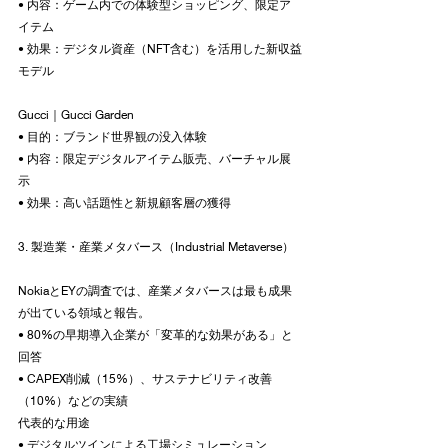
• 内容：ゲーム内での体験型ショッピング、限定ア
イテム
• 効果：デジタル資産（NFT含む）を活用した新収益
モデル
Gucci｜Gucci Garden
• 目的：ブランド世界観の没入体験
• 内容：限定デジタルアイテム販売、バーチャル展
示
• 効果：高い話題性と新規顧客層の獲得
3. 製造業・産業メタバース（Industrial Metaverse）
NokiaとEYの調査では、産業メタバースは最も成果
が出ている領域と報告。
• 80%の早期導入企業が「変革的な効果がある」と
回答
• CAPEX削減（15%）、サステナビリティ改善
（10%）などの実績
代表的な用途
• デジタルツインによる工場シミュレーション