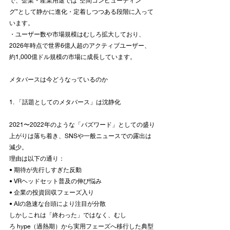
で、企業・産業用途では“空間コンピューティン
グ”として静かに進化・定着しつつある段階に入って
います。
・ユーザー数や市場規模はむしろ拡大しており、
2026年時点で世界6億人超のアクティブユーザー、
約1,000億ドル規模の市場に成長しています。
メタバースは今どうなっているのか
1. 「話題としてのメタバース」は沈静化
2021〜2022年のような「バズワード」としての盛り
上がりは落ち着き、SNSや一般ニュースでの露出は
減少。
理由は以下の通り：
• 期待が先行しすぎた反動
• VRヘッドセット普及の伸び悩み
• 企業の投資回収フェーズ入り
• AIの急速な台頭により注目が分散
しかしこれは「終わった」ではなく、むし
ろ hype（過熱期）から実用フェーズへ移行した典型