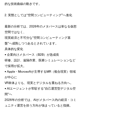
的な技術曲線の動きです。
2. 実態としては“空間コンピューティング”へ進化
最新の分析では、2026年のメタバースは単なる仮想
空間ではなく、
現実経済と不可分な“空間コンピューティング基
盤”へ成熟しつつあるとされています。
具体的な変化
• 企業向けメタバース（B2B）が急成長
研修、設計、遠隔作業、医療シミュレーションなど
で採用が拡大。
• Apple・Microsoftが主導するMR（複合現実）領域
が中心に
VR単体よりも、現実とデジタルを重ねる方向へ。
• AIエージェントが常駐する“自己運営型デジタル空
間”へ
2026年の分析では、AIがメタバース内の経済・コミ
ュニティ運営を担う方向が強まっていると指摘。