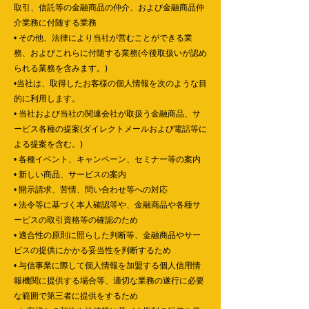
取引、信託等の金融商品の仲介、および金融商品仲
介業務に付随する業務
• その他、法律により当社が営むことができる業
務、およびこれらに付随する業務(今後取扱いが認め
られる業務を含みます。)
•当社は、取得したお客様の個人情報を次のような目
的に利用します。
• 当社および当社の関連会社が取扱う金融商品、サ
ービス各種の提案(ダイレクトメールおよび電話等に
よる提案を含む。)
• 各種イベント、キャンペーン、セミナー等の案内
• 新しい商品、サービスの案内
• 開示請求、苦情、問い合わせ等への対応
• 法令等に基づく本人確認等や、金融商品や各種サ
ービスの取引資格等の確認のため
• 適合性の原則に照らした判断等、金融商品やサー
ビスの提供にかかる妥当性を判断するため
• 与信事業に際して個人情報を加盟する個人信用情
報機関に提供する場合等、適切な業務の遂行に必要
な範囲で第三者に提供をするため