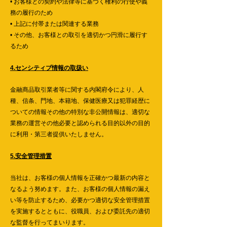
• お客様との契約や法律等に基づく権利の行使や義
務の履行のため
• 上記に付帯または関連する業務
• その他、お客様との取引を適切かつ円滑に履行す
るため
4.センシティブ情報の取扱い
金融商品取引業者等に関する内閣府令により、人
種、信条、門地、本籍地、保健医療又は犯罪経歴に
ついての情報その他の特別な非公開情報は、適切な
業務の運営その他必要と認められる目的以外の目的
に利用・第三者提供いたしません。
5.安全管理措置
当社は、お客様の個人情報を正確かつ最新の内容と
なるよう努めます。また、お客様の個人情報の漏え
い等を防止するため、必要かつ適切な安全管理措置
を実施するとともに、役職員、および委託先の適切
な監督を行ってまいります。