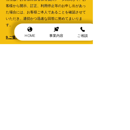
客様から開示、訂正、利用停止等のお申し出があっ
た場合には、お客様ご本人であることを確認させて
いただき、適切かつ迅速な回答に努めてまいりま
す。
HOME
事業内容
ご相談
9.ご質問・ご意見等
当社は、お客様からいただいた個人情報に関するご
質問、ご意見等に対し迅速かつ誠実な対応につとめ
てまいります。ご質問・ご意見等は次までお申し出
ください。
■ お問い合わせ先
(所在地)福岡県福岡市中央区清川2丁目13‐34プレミ
アージュ天神南601
(名 称)らいと証券アドバイザーズ株式会社
電 話 092‐600‐1507 受付時間:月曜日~金曜日
9時~17時(年末年始、土日祝祭日を除く)
​らいと証券アドバイザーズ株式会社