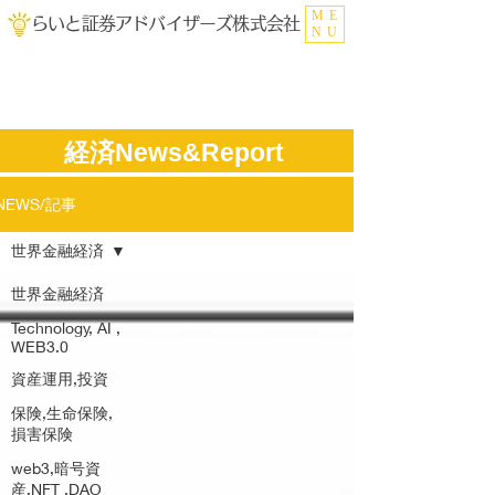
ME
らいと証券アドバイザーズ株式会社
NU
​経済News&Report
NEWS/記事
世界金融経済
世界金融経済
Technology, AI ,
WEB3.0
資産運用,投資
保険,生命保険,
損害保険
web3,暗号資
産,NFT ,DAO