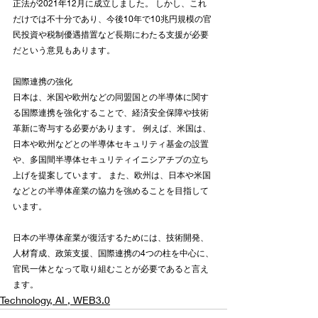
正法が2021年12月に成立しました。 しかし、これ
だけでは不十分であり、今後10年で10兆円規模の官
民投資や税制優遇措置など長期にわたる支援が必要
だという意見もあります。
国際連携の強化
日本は、米国や欧州などの同盟国との半導体に関す
る国際連携を強化することで、経済安全保障や技術
革新に寄与する必要があります。 例えば、米国は、
日本や欧州などとの半導体セキュリティ基金の設置
や、多国間半導体セキュリティイニシアチブの立ち
上げを提案しています。 また、欧州は、日本や米国
などとの半導体産業の協力を強めることを目指して
います。
日本の半導体産業が復活するためには、技術開発、
人材育成、政策支援、国際連携の4つの柱を中心に、
官民一体となって取り組むことが必要であると言え
ます。
Technology, AI , WEB3.0