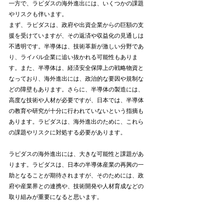
一方で、ラピダスの海外進出には、いくつかの課題
やリスクも伴います。
まず、ラピダスは、政府や出資企業からの巨額の支
援を受けていますが、その返済や収益化の見通しは
不透明です。半導体は、技術革新が激しい分野であ
り、ライバル企業に追い抜かれる可能性もありま
す。また、半導体は、経済安全保障上の戦略物資と
なっており、海外進出には、政治的な要因や規制な
どの障壁もあります。さらに、半導体の製造には、
高度な技術や人材が必要ですが、日本では、半導体
の教育や研究が十分に行われていないという指摘も
あります。ラピダスは、海外進出のために、これら
の課題やリスクに対処する必要があります。
ラピダスの海外進出には、大きな可能性と課題があ
ります。ラピダスは、日本の半導体産業の再興の一
助となることが期待されますが、そのためには、政
府や産業界との連携や、技術開発や人材育成などの
取り組みが重要になると思います。