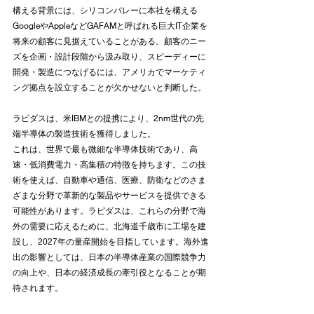
構える背景には、シリコンバレーに本社を構える
GoogleやAppleなどGAFAMと呼ばれる巨大IT企業を
将来の顧客に見据えていることがある。顧客のニー
ズを企画・設計段階から汲み取り、スピーディーに
開発・製造につなげるには、アメリカでマーケティ
ング拠点を設立することが欠かせないと判断した。
ラピダスは、米IBMとの提携により、2nm世代の先
端半導体の製造技術を獲得しました。
これは、世界で最も微細な半導体技術であり、高
速・低消費電力・高集積の特徴を持ちます。この技
術を使えば、自動車や通信、医療、防衛などのさま
ざまな分野で革新的な製品やサービスを提供できる
可能性があります。ラピダスは、これらの分野で海
外の需要に応えるために、北海道千歳市に工場を建
設し、2027年の量産開始を目指しています。海外進
出の影響としては、日本の半導体産業の国際競争力
の向上や、日本の経済成長の牽引役となることが期
待されます。