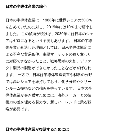
日本の半導体産業の縮小
日本の半導体産業は、1988年に世界シェアの50.3％
を占めていたのに対し、2019年には10％まで縮小し
ました。 この傾向が続けば、2030年には日本のシェ
アはゼロになるという予測もあります。 日本の半導
体産業が衰退した理由としては、日米半導体協定に
よる不利な貿易条件、主要マーケットの移り変わり
に対応できなかったこと、戦略思考の欠如、デファ
クト製品の製造ができなかったことなどが挙げられ
ます。 一方で、日本は半導体製造装置や材料の分野
では高いシェアを維持しており、化学分野やクリー
ンルーム技術などの強みを持っています。 日本の半
導体産業が巻き返すためには、海外メーカーとの技
術力の差を埋める努力や、新しいトレンドに乗る戦
略が必要です。
日本の半導体産業が復活するためには